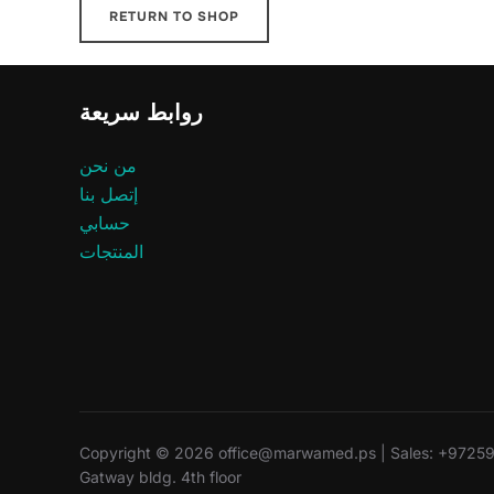
RETURN TO SHOP
روابط سريعة
من نحن
إتصل بنا
حسابي
المنتجات
Copyright © 2026 office@marwamed.ps | Sales: +97259-8
Gatway bldg. 4th floor