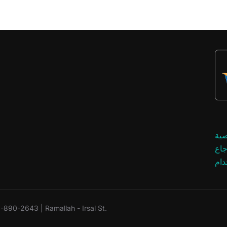
ية
جاع
ام
90-2643 | Ramallah - Irsal St.